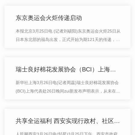
招录政策方面更注重基层**和高校毕…
东京奥运会火炬传递启动
本报北京3月25日电 (记者刘硕阳)东京奥运会火炬25日从
日本东北部的福岛出发，正式开始为期121天的传递，火
炬将途经日本47个都道府县的859个市区町村，于7月23
日晚抵达东京奥运会开幕式现场。 火炬…
瑞士良好棉花发展协会（BCI）上海代表处：从未在新疆发现一例有关强迫劳动的事件
新华社上海3月26日电(记者周蕊)瑞士良好棉花发展协会
(BCI)上海代表处26日晚间zui新发布声明表示，从未在新
疆发现一例有关强迫劳动的事件，将与新疆执行合作伙伴
继续保持沟通。 近日，H&M等品…
共享全运福利 西安实现行政村、社区全民健身基础设施“全覆盖”
人民网西安3月26日电(邹星)3月25日下午，西安市政府