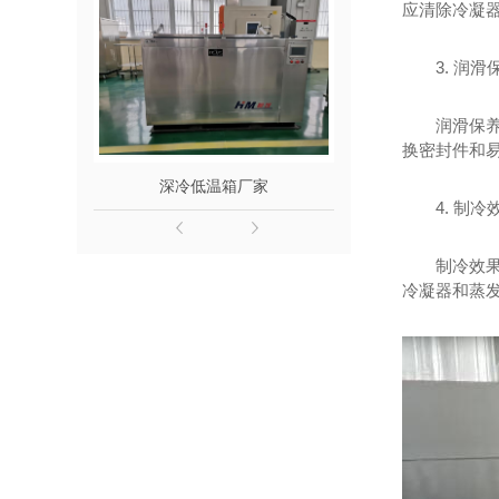
应清除冷凝
高低温装配机（-100~+200℃）
一、简介 西安恒茂FDL型低温装配
3. 润滑
机是由空气涡轮制冷机和低温箱两
部分构成。空气涡轮制冷机采用涡
查看详情
轮膨胀技术，制冷介质、动力源均
是压缩空气，可产生－20℃～－
100℃低温冷气流，通过气流加热
装...
润滑保
换密封件和
深冷低温箱厂家
低温装配机（0
4. 制冷
制冷效
冷凝器和蒸