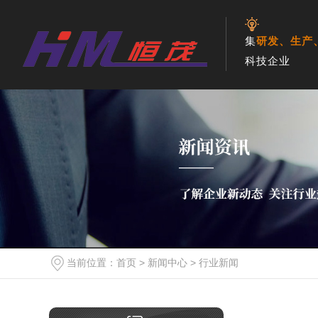
集
研发、生产
科技企业
网站首页
产品中心
成功案
低温装配
机
深冷低温
箱
当前位置：
首页
>
新闻中心
>
行业新闻
深冷低温箱
-20℃冷气机
0~-20℃工业冰箱
-40~-60℃超低温冰箱
缓冷箱
工业冷气
低温装配机（0~-100℃）
一、简介 西安恒茂DY型深冷低温型
一、简介 本装置为一种新型冷气发
一、简介 西安恒茂生产的DL型工业
一、简介 西安恒茂研发的DL型超低
一、简介 缓冷箱装置为一种工业用
一、简介 西安恒茂FDL型低温装配
是一种深冷设备，它能将液氮气
生设备，它能将普通常温的压缩空
冰箱是一种工业用的超低温设备，
温冰箱，采用自复叠制冷技术，单
的制冷设备，它采用氟利昂压缩制
机是由空气涡轮制冷机和低温箱两
机
化，用控制气化量来控制氮气温
气转变成具有一定温度的低温空气
它制冷量大，降温速度快，带触摸
台压缩机zui低降到-80℃，广泛应用
冷技术在低温箱内产生一个低温环
部分构成。空气涡轮制冷机采用涡
查看详情
查看详情
查看详情
查看详情
查看详情
度，提供给特种需要的低温场合，
流提供给特种需要的低温环境，也
屏，有运行记录，大冷凝器设计，
于食品，医疗，材料等用于速冻，
境，主要用于冶金、化工、机械制
查看详情
轮膨胀技术，制冷介质、动力源均
可配备低温箱或冷冻室，用于冶
可配备低温箱或冷冻室，广泛应用
不锈钢外壳，适用于工业环境。该
超低温存储等领域。 二、技术指标
造等各种需低温环境冷却的场合。
是压缩空气，可产生－20℃～－
工业冰箱