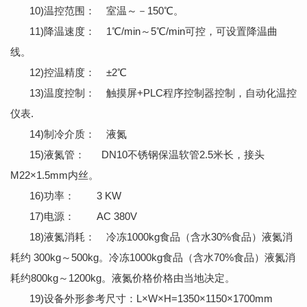
10)温控范围： 室温～－150℃。
11)降温速度： 1℃/min～5℃/min可控，可设置降温曲
线。
12)控温精度： ±2℃
13)温度控制： 触摸屏+PLC程序控制器控制，自动化温控
仪表.
14)制冷介质： 液氮
15)液氮管： DN10不锈钢保温软管2.5米长，接头
M22×1.5mm内丝。
16)功率： 3 KW
17)电源： AC 380V
18)液氮消耗： 冷冻1000kg食品（含水30%食品）液氮消
耗约 300kg～500kg。冷冻1000kg食品（含水70%食品）液氮消
耗约800kg～1200kg。液氮价格价格由当地决定。
19)设备外形参考尺寸：L×W×H=1350×1150×1700mm