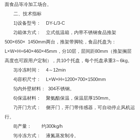
面食品等冷加工场合。
二、技术指标
1)设备型号： DY-L/3-C
2)箱体方式： 立式低温箱，内带不锈钢食品推架
500×650× 1450mm两台，推架带脚轮，食品托盘为：
L×W×H=640×460×45mm，分10层，层间距80mm（推架搁层
高度也可跟用户定制），共10个托盘，每个托盘承重3～6kg。
3)冷冻时间： 4～12min
4)容积尺寸： L×W×H=1200×700×1500mm
5)内外壁材料： 304不锈钢。
6)保温材料： 聚氨酯保温，保温层厚150mm。
7)开门方式： 侧开门，开门带传感器，可自动停止风机运
行。
8)产量： 约300kg/h
9)冷冻方式： 液氮蒸发制冷。