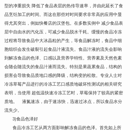
型的净重损失 降低了食品表层的热传导速率，并由此延长了食
品烹饪加工的时间。而这在那些对时间要求非常高的应用中显
得尤其突出，例如快餐店的汉堡包。在多数实例中 减少食品表
层中自由水的汽化压，可减少食品脱水干耗。缓慢的食品冷冻
过程将导致食品中大冰晶粒的产生，等食品解冻时，食品中细
胞组织会发生破裂引起食品汁液流失。食品汁液的流失会影响
到解冻食品的色泽、口感以及营养学特性。营养素及天然色素
会随会随流失的食品汁液而流失。特别是果蔬累食品，结构的
损害会导致食品质地口感的降级，结构变的松散。专业人士对
冷冻草莓产品进行的冷冻工艺口感质地破坏性测试的相关研究
表明，当使用 超低温快速冷冻工艺时，草莓保持了较高的紧密
质地。 液氮速冻，由于速冻快，迅速过冰点，所以食品水分
流失少。
3)食品色泽好
食品冷冻工艺从两方面影响解冻食品的色泽。首先如上所